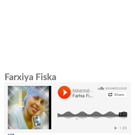
Far
xiya
Fiska