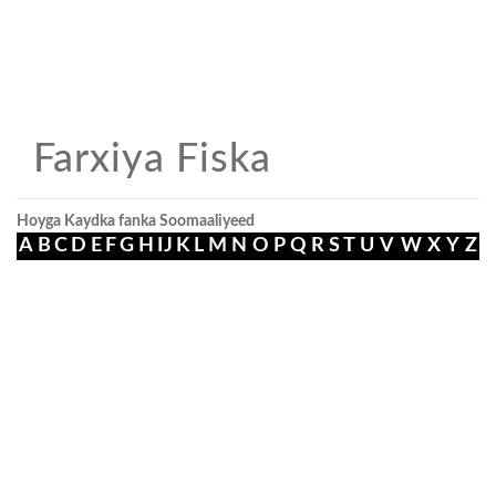
Farxiya Fiska
Hoyga Kaydka fanka Soomaaliyeed
A
B
C
D
E
F
G
H
I
J
K
L
M
N
O
P
Q
R
S
T
U
V
W
X
Y
Z