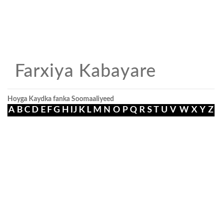
Farxiya Kabayare
Hoyga Kaydka fanka Soomaaliyeed
A
B
C
D
E
F
G
H
I
J
K
L
M
N
O
P
Q
R
S
T
U
V
W
X
Y
Z