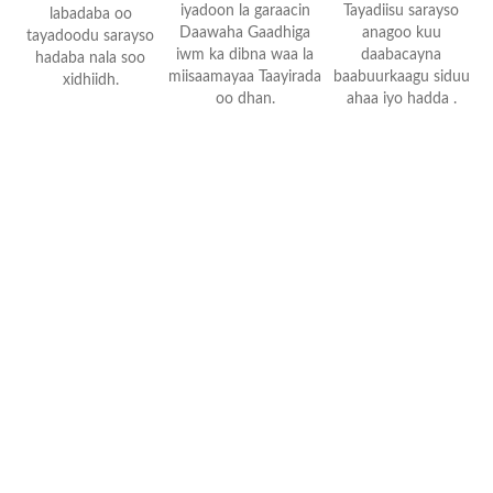
iyadoon la garaacin
Tayadiisu sarayso
labadaba oo
Daawaha Gaadhiga
anagoo kuu
tayadoodu sarayso
iwm ka dibna waa la
daabacayna
hadaba nala soo
miisaamayaa Taayirada
baabuurkaagu siduu
xidhiidh.
oo dhan.
ahaa iyo hadda .