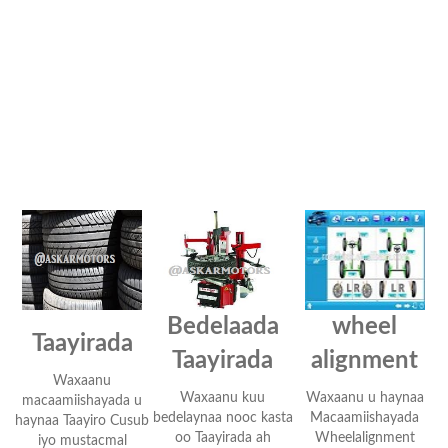
Bedelaada
wheel
Taayirada
Taayirada
alignment
Waxaanu
Waxaanu kuu
Waxaanu u haynaa
macaamiishayada u
bedelaynaa nooc kasta
Macaamiishayada
haynaa Taayiro Cusub
oo Taayirada ah
Wheelalignment
iyo mustacmal